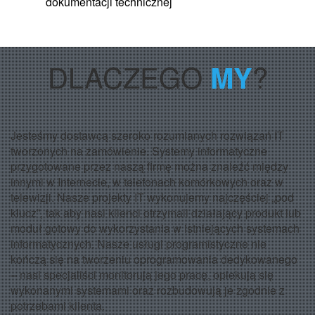
dokumentacji technicznej
DLACZEGO
?
MY
Jesteśmy dostawcą szeroko rozumianych rozwiązań IT
tworzonych na zamówienie. Systemy informatyczne
przygotowane przez naszą firmę można znaleźć między
innymi w Internecie, w telefonach komórkowych oraz w
telewizji. Nasze projekty IT wykonujemy najczęściej „pod
klucz”, tak aby nasi klienci otrzymali działający produkt lub
moduł gotowy do wykorzystania w istniejących systemach
informatycznych. Nasze usługi programistyczne nie
kończą się na tworzeniu oprogramowania dedykowanego
– nasi specjaliści monitorują jego pracę, opiekują się
wykonanymi systemami oraz rozbudowują je zgodnie z
potrzebami klienta.