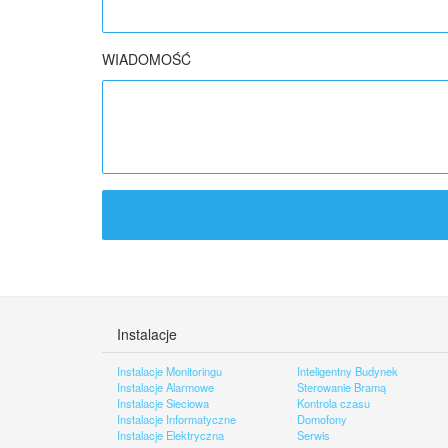
WIADOMOŚĆ
Instalacje
Instalacje Monitoringu
Inteligentny Budynek
Instalacje Alarmowe
Sterowanie Bramą
Instalacje Sieciowa
Kontrola czasu
Instalacje Informatyczne
Domofony
Instalacje Elektryczna
Serwis