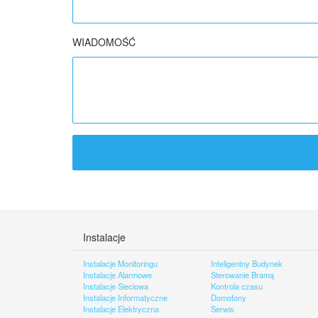
WIADOMOŚĆ
Instalacje
Instalacje Monitoringu
Inteligentny Budynek
Instalacje Alarmowe
Sterowanie Bramą
Instalacje Sieciowa
Kontrola czasu
Instalacje Informatyczne
Domofony
Instalacje Elektryczna
Serwis